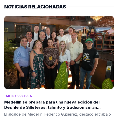
NOTICIAS RELACIONADAS
ARTE Y CULTURA
Medellín se prepara para una nueva edición del
Desfile de Silleteros: talento y tradición serán
protagonistas
El alcalde de Medellín, Federico Gutiérrez, destacó el trabajo