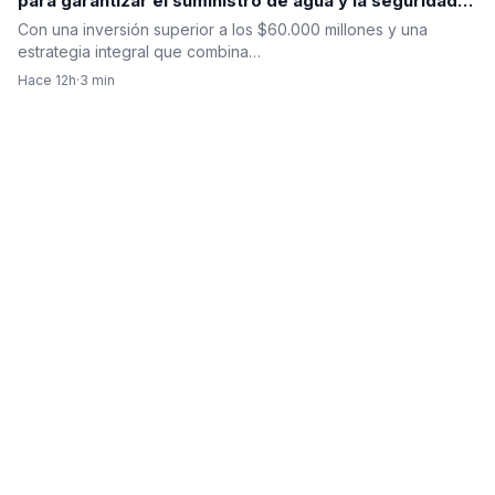
para garantizar el suministro de agua y la seguridad
hídrica
Con una inversión superior a los $60.000 millones y una
estrategia integral que combina…
Hace 12h
·
3 min