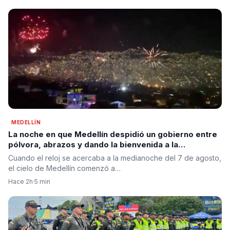
MEDELLÍN
La noche en que Medellín despidió un gobierno entre
pólvora, abrazos y dando la bienvenida a la
esperanza de cambio
Cuando el reloj se acercaba a la medianoche del 7 de agosto,
el cielo de Medellín comenzó a…
Hace 2h
·
5 min