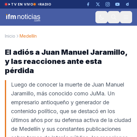
Saltar al contenido
TV EN VIVO
RADIO
Inicio
Medellín
El adiós a Juan Manuel Jaramillo,
y las reacciones ante esta
pérdida
Luego de conocer la muerte de Juan Manuel
Jaramillo, más conocido como JuMa. Un
empresario antioqueño y generador de
contenido político, que se destacó en los
últimos años por su defensa activa de la ciudad
de Medellín y sus constantes publicaciones