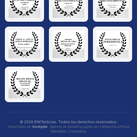
© 2026 IFM Noticias. Todos los derechos reservados.
Desarrollado por
btodigital
· Agencia de marketing digital con inteligencia artificial
Medellín, Colombia