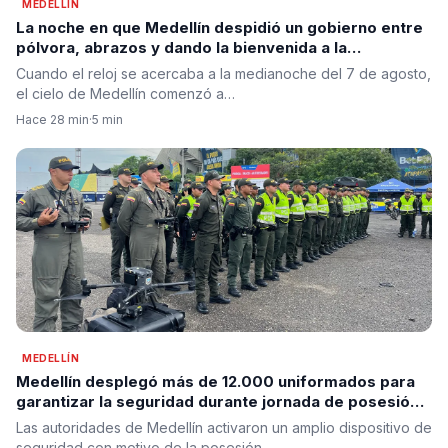
MEDELLÍN
La noche en que Medellín despidió un gobierno entre
pólvora, abrazos y dando la bienvenida a la
esperanza de cambio
Cuando el reloj se acercaba a la medianoche del 7 de agosto,
el cielo de Medellín comenzó a…
Hace 28 min
·
5 min
MEDELLÍN
Medellín desplegó más de 12.000 uniformados para
garantizar la seguridad durante jornada de posesión
presidencial en prevención
Las autoridades de Medellín activaron un amplio dispositivo de
seguridad con motivo de la posesión…