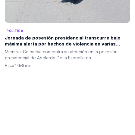
POLÍTICA
Jornada de posesión presidencial transcurre bajo
máxima alerta por hechos de violencia en varias
regiones del país, ninguno en el Valle.
Mientras Colombia concentra su atención en la posesión
presidencial de Abelardo De la Espriella en…
Hace 14h
·
5 min