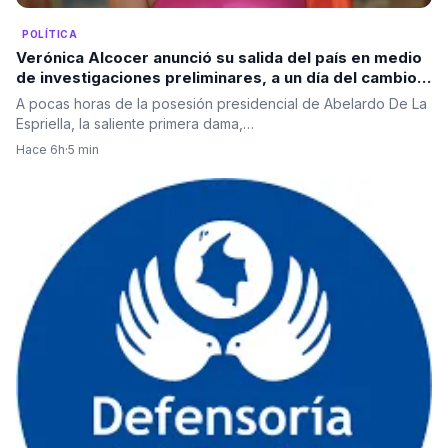
POLÍTICA
Verónica Alcocer anunció su salida del país en medio
de investigaciones preliminares, a un día del cambio
de gobierno. La pregunta es: ¿también se irá Petro?
A pocas horas de la posesión presidencial de Abelardo De La
Espriella, la saliente primera dama,…
Hace 6h
·
5 min