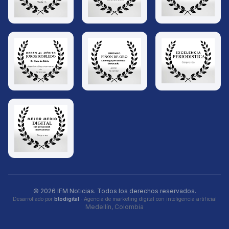
© 2026 IFM Noticias. Todos los derechos reservados.
Desarrollado por
btodigital
· Agencia de marketing digital con inteligencia artificial
Medellín, Colombia