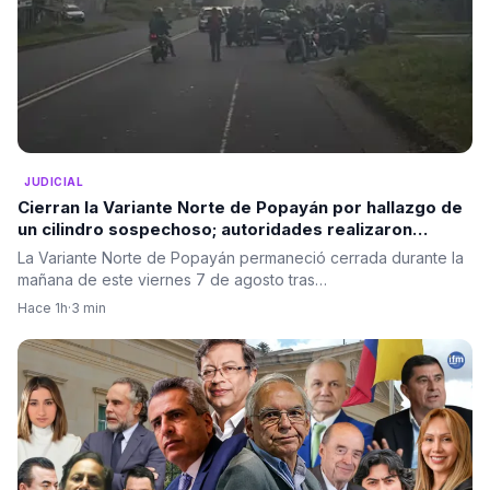
JUDICIAL
Cierran la Variante Norte de Popayán por hallazgo de
un cilindro sospechoso; autoridades realizaron
destrucción controlada
La Variante Norte de Popayán permaneció cerrada durante la
mañana de este viernes 7 de agosto tras…
Hace 1h
·
3 min