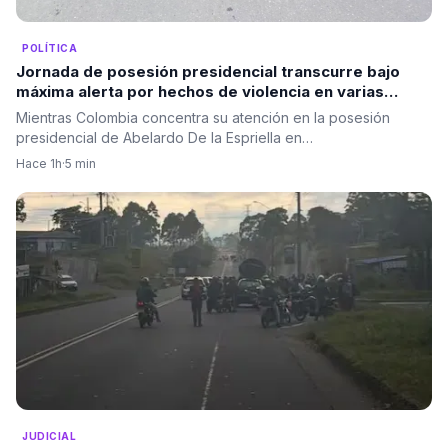
POLÍTICA
Jornada de posesión presidencial transcurre bajo
máxima alerta por hechos de violencia en varias
regiones del país, ninguno en el Valle.
Mientras Colombia concentra su atención en la posesión
presidencial de Abelardo De la Espriella en…
Hace 1h
·
5 min
JUDICIAL