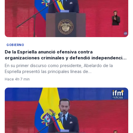
GOBIERNO
De la Espriella anunció ofensiva contra
organizaciones criminales y defendió independencia
de poderes
En su primer discurso como presidente, Abelardo de la
Espriella presentó las principales líneas de…
Hace 4h
·
7 min