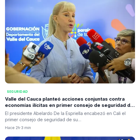
SEGURIDAD
Valle del Cauca planteó acciones conjuntas contra
economías ilícitas en primer consejo de seguridad del
presidente De la Espriella
El presidente Abelardo De la Espriella encabezó en Cali el
primer consejo de seguridad de su…
Hace 2h
·
3 min