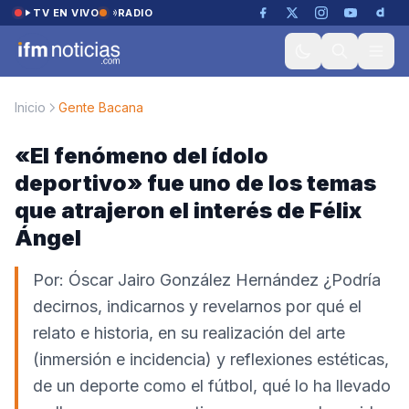
Saltar al contenido
TV EN VIVO
RADIO
Inicio
Gente Bacana
«El fenómeno del ídolo
deportivo» fue uno de los temas
que atrajeron el interés de Félix
Ángel
Por: Óscar Jairo González Hernández ¿Podría
decirnos, indicarnos y revelarnos por qué el
relato e historia, en su realización del arte
(inmersión e incidencia) y reflexiones estéticas,
de un deporte como el fútbol, qué lo ha llevado