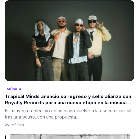
MÚSICA
Trapical Minds anunció su regreso y selló alianza con
Royalty Records para una nueva etapa en la música
urbana
El influyente colectivo colombiano vuelve a la escena musical
tras una pausa, con una propuesta…
Ayer
·
3 min