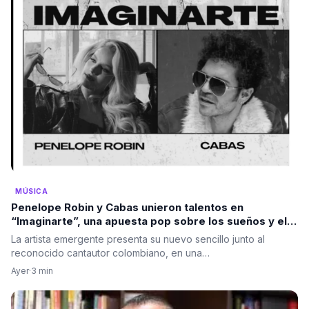
MÚSICA
Penelope Robin y Cabas unieron talentos en
“Imaginarte”, una apuesta pop sobre los sueños y el
poder de la mente
La artista emergente presenta su nuevo sencillo junto al
reconocido cantautor colombiano, en una…
Ayer
·
3 min