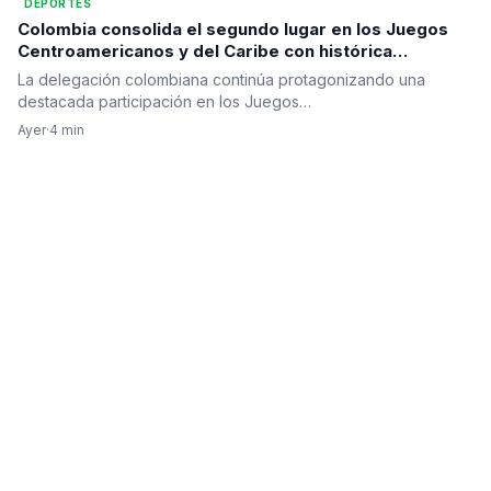
DEPORTES
Colombia consolida el segundo lugar en los Juegos
Centroamericanos y del Caribe con histórica
actuación de Ronal Longa
La delegación colombiana continúa protagonizando una
destacada participación en los Juegos…
Ayer
·
4 min