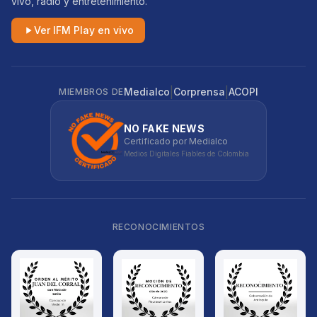
vivo, radio y entretenimiento.
Ver IFM Play en vivo
|
|
Medialco
Corprensa
ACOPI
MIEMBROS DE
NO FAKE NEWS
Certificado por Medialco
Medios Digitales Fiables de Colombia
RECONOCIMIENTOS