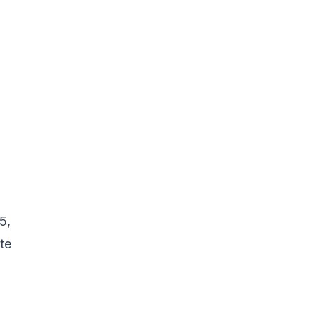
5,
te