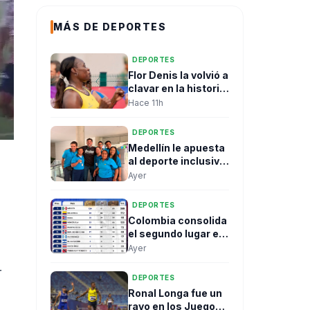
MÁS DE DEPORTES
DEPORTES
Flor Denis la volvió a
clavar en la historia
de los Juegos
Hace 11h
Centroamericanos
DEPORTES
Medellín le apuesta
al deporte inclusivo
con la Copa Valores
Ayer
FIDES - Panathlon
DEPORTES
Colombia consolida
el segundo lugar en
los Juegos
Ayer
Centroamericanos
r
y del Caribe con
DEPORTES
histórica actuación
Ronal Longa fue un
de Ronal Longa
rayo en los Juegos