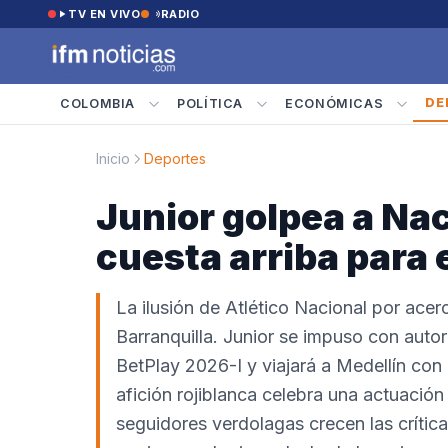
Saltar al contenido
TV EN VIVO
RADIO
DE
COLOMBIA
POLÍTICA
ECONÓMICAS
Inicio
Deportes
Junior golpea a Naci
cuesta arriba para 
La ilusión de Atlético Nacional por acer
Barranquilla. Junior se impuso con autori
BetPlay 2026-I y viajará a Medellín con 
afición rojiblanca celebra una actuación
seguidores verdolagas crecen las crític