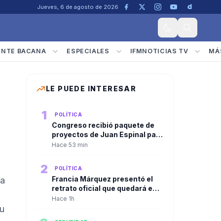
Jueves, 6 de agosto de 2026
ENTE BACANA
ESPECIALES
IFMNOTICIAS TV
MÁ
LE PUEDE INTERESAR
1
POLÍTICA
Congreso recibió paquete de
proyectos de Juan Espinal para
blindar la seguridad energética
Hace 53 min
del país
2
POLÍTICA
Francia Márquez presentó el
la
retrato oficial que quedará en
la Casa Vicepresidencial al
Hace 1h
cierre de su mandato
su