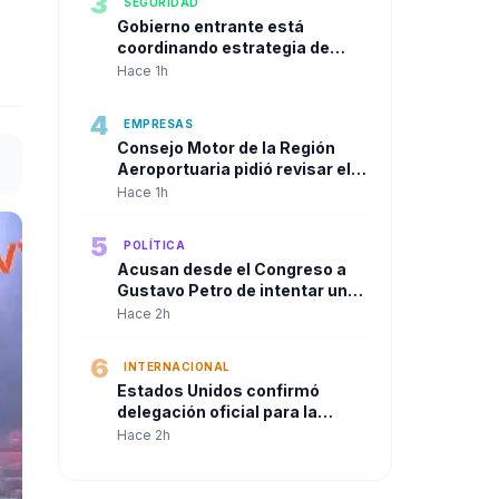
3
SEGURIDAD
Gobierno entrante está
coordinando estrategia de
seguridad urbana con alcaldes
Hace 1h
de las principales ciudades
4
EMPRESAS
Consejo Motor de la Región
Aeroportuaria pidió revisar el
Plan Maestro del José María
Hace 1h
Córdova y reclamó una visión
integral para la infraestructura
5
POLÍTICA
aérea del país
Acusan desde el Congreso a
Gustavo Petro de intentar un
"Golpe de Estado" en contra de
Hace 2h
Abelardo de la Espriella a solo
dos días de su posesión.
6
INTERNACIONAL
Estados Unidos confirmó
delegación oficial para la
posesión de Abelardo De La
Hace 2h
Espriella en Cali