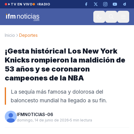
Saltar al contenido
TV EN VIVO
RADIO
Inicio
Deportes
¡Gesta histórica! Los New York
Knicks rompieron la maldición de
53 años y se coronaron
campeones de la NBA
La sequía más famosa y dolorosa del
baloncesto mundial ha llegado a su fin.
IFMNOTICIAS-06
domingo, 14 de junio de 2026
5 min lectura