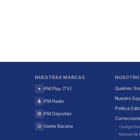
NUESTRAS MARCAS
NOSOTRO
Quiénes So
IFM Play (TV)
Nuestro Eq
IFM Radio
Política Edit
IFM Deportes
Correccion
Gente Bacana
Código De
Manual de E