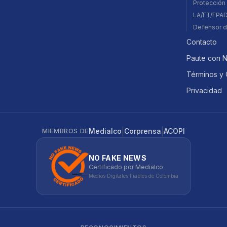
Protección 
LA/FT/FPA
Defensor d
Contacto
Paute con 
Términos y 
Privacidad
|
|
Medialco
Corprensa
ACOPI
MIEMBROS DE
NO FAKE NEWS
Certificado por Medialco
Medios Digitales Fiables de Colombia