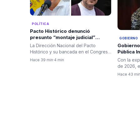
POLÍTICA
Pacto Histórico denunció
presunto “montaje judicial”
GOBIERNO
contra Gustavo Petro e Iván
Gobierno
La Dirección Nacional del Pacto
Cepeda y pidió garantías a la
Pública I
Histórico y su bancada en el Congreso
Fiscalía
e identif
emitieron un comunicado…
Con la exp
Hace 39 min
·
4 min
desapare
de 2026, e
incorporó 
Hace 43 mi