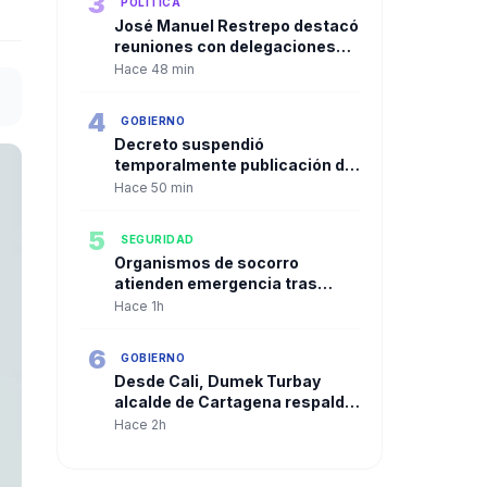
3
POLÍTICA
José Manuel Restrepo destacó
reuniones con delegaciones
internacionales y planteó a
Hace 48 min
Corea como aliado para el
desarrollo de la inteligencia
4
GOBIERNO
artificial en Colombia
Decreto suspendió
temporalmente publicación de
hojas de vida y pruebas
Hace 50 min
meritocráticas para altos
cargos
5
SEGURIDAD
Organismos de socorro
atienden emergencia tras
explosión en una mina de
Hace 1h
Marmato
6
GOBIERNO
Desde Cali, Dumek Turbay
alcalde de Cartagena respaldó
la descentralización durante la
Hace 2h
posesión presidencial