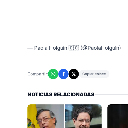
— Paola Holguín 🇨🇴 (@PaolaHolguin)
Compartir:
Copiar enlace
NOTICIAS RELACIONADAS