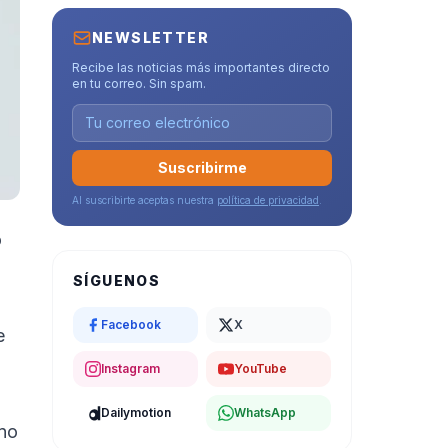
NEWSLETTER
Recibe las noticias más importantes directo
en tu correo. Sin spam.
Suscribirme
Al suscribirte aceptas nuestra
política de privacidad
.
o
SÍGUENOS
Facebook
X
e
Instagram
YouTube
Dailymotion
WhatsApp
 no