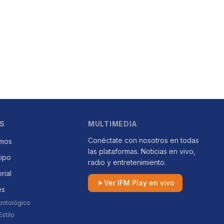
S
MULTIMEDIA
Conéctate con nosotros en todas
mos
las plataformas. Noticias en vivo,
uipo
radio y entretenimiento.
orial
Ver IFM Play en vivo
es
ontológico
stilo