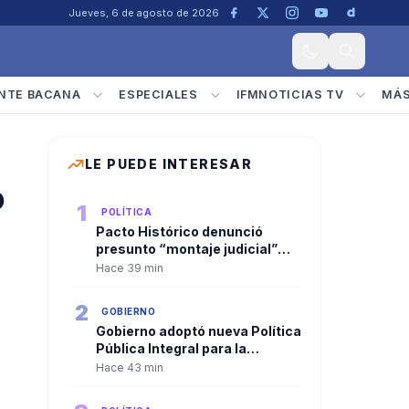
Jueves, 6 de agosto de 2026
NTE BACANA
ESPECIALES
IFMNOTICIAS TV
MÁ
LE PUEDE INTERESAR
ó
1
POLÍTICA
Pacto Histórico denunció
presunto “montaje judicial”
contra Gustavo Petro e Iván
Hace 39 min
Cepeda y pidió garantías a la
Fiscalía
2
GOBIERNO
Gobierno adoptó nueva Política
Pública Integral para la
búsqueda e identificación de
Hace 43 min
personas desaparecidas en
Colombia