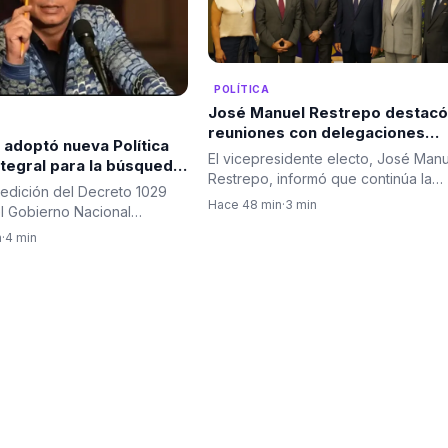
POLÍTICA
José Manuel Restrepo destacó
reuniones con delegaciones
 adoptó nueva Política
internacionales y planteó a Co
El vicepresidente electo, José Man
ntegral para la búsqueda
como aliado para el desarrollo
Restrepo, informó que continúa la
icación de personas
la inteligencia artificial en
edición del Decreto 1029
agenda de reuniones con las…
cidas en Colombia
Hace 48 min
·
3 min
Colombia
l Gobierno Nacional
al ordenamiento jurídico…
n
·
4 min