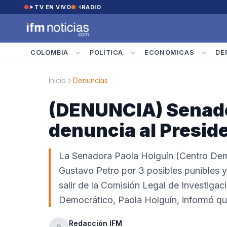
Saltar al contenido
TV EN VIVO
RADIO
COLOMBIA
POLÍTICA
ECONÓMICAS
DE
Inicio
Denuncias
(DENUNCIA) Senador
denuncia al Presid
La Senadora Paola Holguín (Centro Demo
Gustavo Petro por 3 posibles punibles y
salir de la Comisión Legal de Investiga
Democrático, Paola Holguín, informó q
Redacción IFM