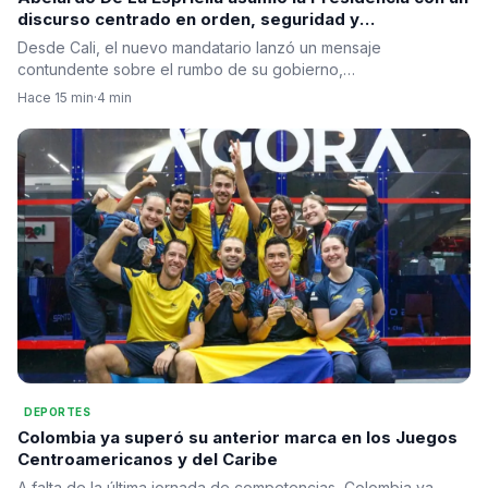
discurso centrado en orden, seguridad y
regeneración nacional
Desde Cali, el nuevo mandatario lanzó un mensaje
contundente sobre el rumbo de su gobierno,…
Hace 15 min
·
4 min
DEPORTES
Colombia ya superó su anterior marca en los Juegos
Centroamericanos y del Caribe
A falta de la última jornada de competencias, Colombia ya