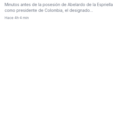
Gobierno de Abelardo De La Espriella
Minutos antes de la posesión de Abelardo de la Espriella
como presidente de Colombia, el designado…
Hace 4h
·
4 min