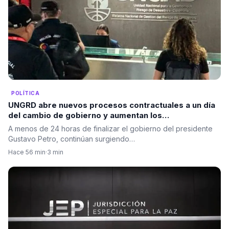
POLÍTICA
UNGRD abre nuevos procesos contractuales a un día
del cambio de gobierno y aumentan los
cuestionamientos sobre la contratación de última
A menos de 24 horas de finalizar el gobierno del presidente
hora
Gustavo Petro, continúan surgiendo…
Hace 56 min
·
3 min