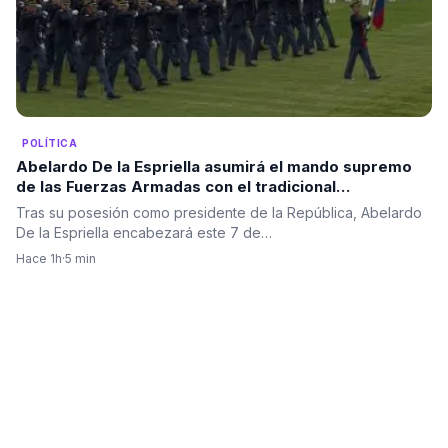
POLÍTICA
Abelardo De la Espriella asumirá el mando supremo
de las Fuerzas Armadas con el tradicional
“reconocimiento de tropas” en el Batallón Pichincha
Tras su posesión como presidente de la República, Abelardo
en el Día del Ejército.
De la Espriella encabezará este 7 de…
Hace 1h
·
5 min