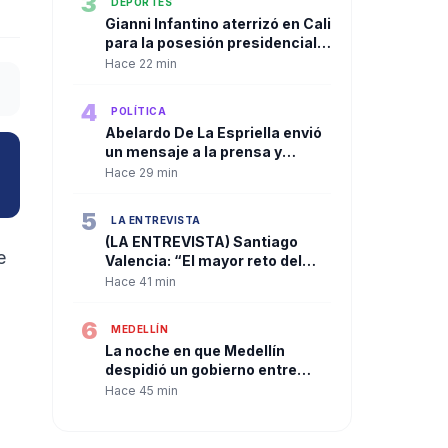
3
DEPORTES
Gianni Infantino aterrizó en Cali
para la posesión presidencial.
El fútbol mundial también dijo
Hace 22 min
presente.
4
POLÍTICA
Abelardo De La Espriella envió
un mensaje a la prensa y
ratificó su compromiso con la
Hace 29 min
libertad de expresión antes de
asumir la Presidencia
5
LA ENTREVISTA
(LA ENTREVISTA) Santiago
e
Valencia: “El mayor reto del
nuevo Gobierno será recuperar
Hace 41 min
la institucionalidad y
reconstruir la confianza en el
6
MEDELLÍN
país”
La noche en que Medellín
despidió un gobierno entre
pólvora, abrazos y dando la
Hace 45 min
bienvenida a la esperanza de
cambio