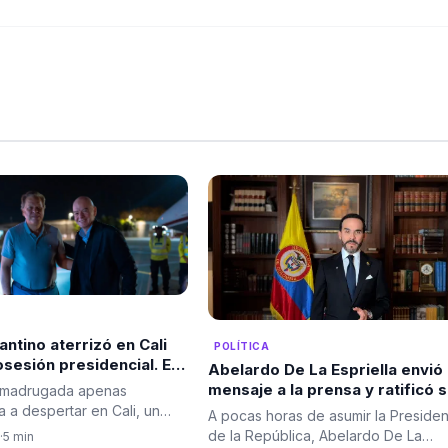
fantino aterrizó en Cali
POLÍTICA
osesión presidencial. El
Abelardo De La Espriella envió
ndial también dijo
mensaje a la prensa y ratificó 
 madrugada apenas
.
compromiso con la libertad de
a despertar en Cali, un
A pocas horas de asumir la Presiden
expresión antes de asumir la
edente del exterior
de la República, Abelardo De La
·
5 min