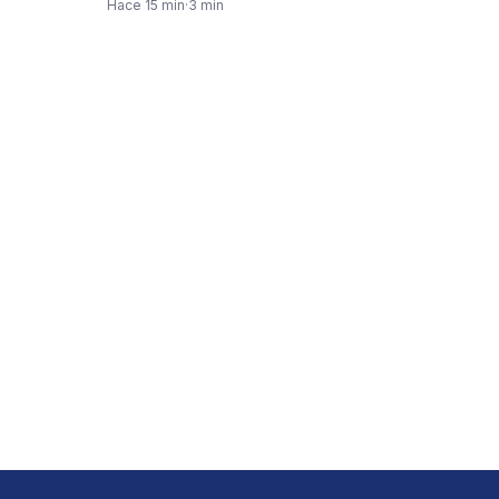
aterrizó…
Hace 15 min
·
3 min