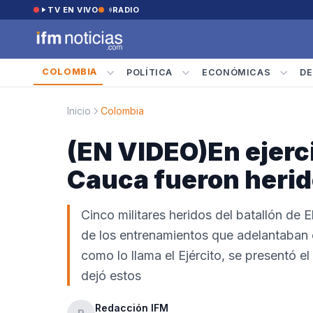
Saltar al contenido
TV EN VIVO
RADIO
COLOMBIA
POLÍTICA
ECONÓMICAS
DE
Inicio
Colombia
(EN VIDEO)En ejercic
Cauca fueron herid
Cinco militares heridos del batallón de 
de los entrenamientos que adelantaban c
como lo llama el Ejército, se presentó e
dejó estos
Redacción IFM