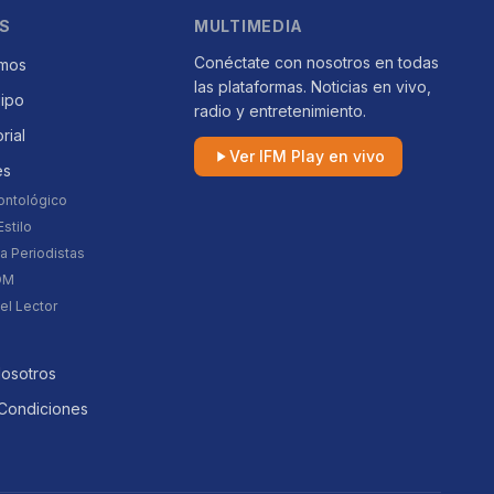
S
MULTIMEDIA
Conéctate con nosotros en todas
mos
las plataformas. Noticias en vivo,
uipo
radio y entretenimiento.
orial
Ver IFM Play en vivo
es
ontológico
stilo
a Periodistas
DM
el Lector
Nosotros
Condiciones