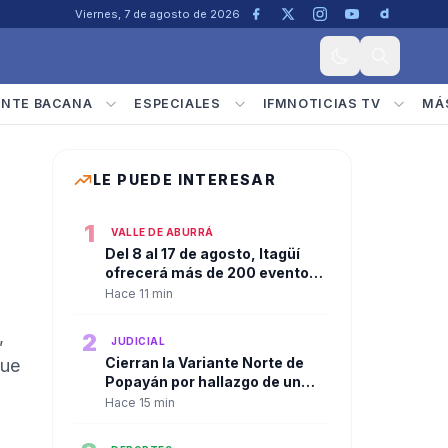
Viernes, 7 de agosto de 2026
ENTE BACANA
ESPECIALES
IFMNOTICIAS TV
MÁ
LE PUEDE INTERESAR
1
VALLE DE ABURRÁ
Del 8 al 17 de agosto, Itagüí
ofrecerá más de 200 eventos
gratuitos para habitantes y
Hace 11 min
visitantes en sus tradicionales
fiestas
,
2
JUDICIAL
Cierran la Variante Norte de
que
Popayán por hallazgo de un
cilindro sospechoso;
Hace 15 min
autoridades realizaron
destrucción controlada