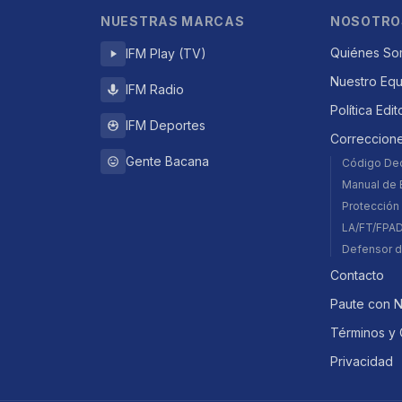
NUESTRAS MARCAS
NOSOTRO
Quiénes So
IFM Play (TV)
Nuestro Eq
IFM Radio
Política Edit
IFM Deportes
Correccion
Gente Bacana
Código De
Manual de E
Protección 
LA/FT/FPA
Defensor d
Contacto
Paute con 
Términos y 
Privacidad