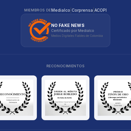
|
|
Medialco
Corprensa
ACOPI
MIEMBROS DE
NO FAKE NEWS
Certificado por Medialco
Medios Digitales Fiables de Colombia
RECONOCIMIENTOS