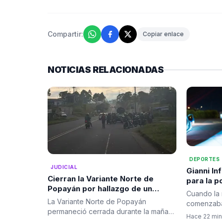
Compartir:
Copiar enlace
NOTICIAS RELACIONADAS
DEPORTES
JUDICIAL
Gianni In
Cierran la Variante Norte de
para la p
Popayán por hallazgo de un
fútbol mu
Cuando la
cilindro sospechoso; autoridades
presente
La Variante Norte de Popayán
comenzaba 
realizaron destrucción
permaneció cerrada durante la mañana
avión proc
Hace 22 min
controlada
de este viernes 7 de agosto tras…