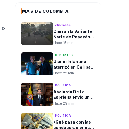
MÁS DE COLOMBIA
JUDICIAL
 lo
Cierran la Variante
Norte de Popayán
por hallazgo de un
Hace 15 min
cilindro
sospechoso;
DEPORTES
autoridades
Gianni Infantino
realizaron
aterrizó en Cali para
destrucción
la posesión
Hace 22 min
controlada
presidencial. El
fútbol mundial
POLÍTICA
también dijo
Abelardo De La
presente.
Espriella envió un
mensaje a la prensa
Hace 29 min
y ratificó su
compromiso con la
POLÍTICA
libertad de
¿Qué pasa con las
expresión antes de
condecoraciones