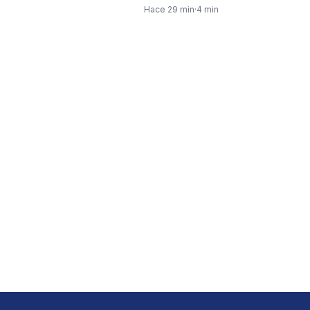
Presidencia
Espriella dirigió un mensaje…
Hace 29 min
·
4 min