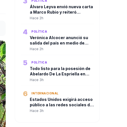
3
POLÍTICA
Congreso.
Álvaro Leyva envió nueva carta
a Marco Rubio y reiteró
denuncias contra Gustavo
Hace 2h
Petro ante autoridades de
Estados Unidos
4
POLÍTICA
Verónica Alcocer anunció su
salida del país en medio de
investigaciones preliminares,
Hace 2h
a un día del cambio de
gobierno. La pregunta es:
5
POLÍTICA
¿también se irá Petro?
Todo listo para la posesión de
Abelardo De La Espriella en
Cali
Hace 3h
6
INTERNACIONAL
Estados Unidos exigirá acceso
público a las redes sociales de
quienes soliciten visa
Hace 3h