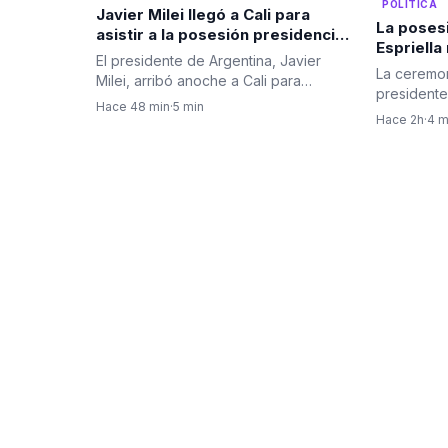
POLÍTICA
Javier Milei llegó a Cali para
La poses
asistir a la posesión presidencial
Espriella
de Abelardo De La Espriella
El presidente de Argentina, Javier
tradicion
La ceremon
Milei, arribó anoche a Cali para
presidenc
presidente
participar en la ceremonia de…
Fuerzas M
Hace 48 min
·
5 min
Espriella 
Hace 2h
·
4 m
Congreso