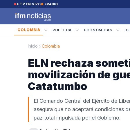
Saltar al contenido
TV EN VIVO
RADIO
COLOMBIA
POLÍTICA
ECONÓMICAS
DE
Inicio
Colombia
ELN rechaza someti
movilización de gue
Catatumbo
El Comando Central del Ejército de Lib
asegura que no aceptará condiciones de 
paz total impulsada por el Gobierno.