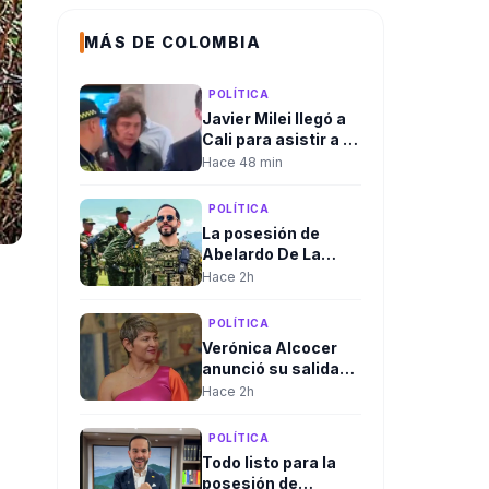
MÁS DE COLOMBIA
POLÍTICA
Javier Milei llegó a
Cali para asistir a la
posesión
Hace 48 min
presidencial de
Abelardo De La
POLÍTICA
Espriella
La posesión de
Abelardo De La
Espriella rompería
Hace 2h
el protocolo
tradicional. El
POLÍTICA
discurso
Verónica Alcocer
presidencial sería
anunció su salida
ante las Fuerzas
del país en medio de
Hace 2h
Militares, no ante el
investigaciones
Congreso.
preliminares, a un
POLÍTICA
día del cambio de
Todo listo para la
gobierno. La
posesión de