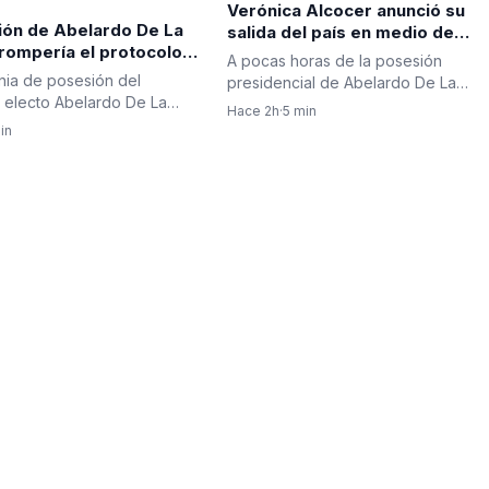
Verónica Alcocer anunció su
ión de Abelardo De La
salida del país en medio de
 rompería el protocolo
investigaciones preliminares, a
A pocas horas de la posesión
al. El discurso
un día del cambio de gobierno.
ia de posesión del
presidencial de Abelardo De La
ial sería ante las
pregunta es: ¿también se irá
 electo Abelardo De La
Espriella, la saliente primera dama,…
Hace 2h
·
5 min
ilitares, no ante el
Petro?
estaría marcada por un…
in
.