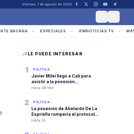
Viernes, 7 de agosto de 2026
ENTE BACANA
ESPECIALES
IFMNOTICIAS TV
MÁ
LE PUEDE INTERESAR
1
POLÍTICA
Javier Milei llegó a Cali para
asistir a la posesión
presidencial de Abelardo De La
Hace 48 min
Espriella
2
POLÍTICA
La posesión de Abelardo De La
e
Espriella rompería el protocolo
tradicional. El discurso
Hace 2h
presidencial sería ante las
Fuerzas Militares, no ante el