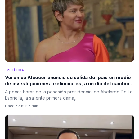
POLÍTICA
Verónica Alcocer anunció su salida del país en medio
de investigaciones preliminares, a un día del cambio
de gobierno. La pregunta es: ¿también se irá Petro?
A pocas horas de la posesión presidencial de Abelardo De La
Espriella, la saliente primera dama,…
Hace 57 min
·
5 min