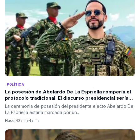
POLÍTICA
La posesión de Abelardo De La Espriella rompería el
protocolo tradicional. El discurso presidencial sería
ante las Fuerzas Militares, no ante el Congreso.
La ceremonia de posesión del presidente electo Abelardo De
La Espriella estaría marcada por un…
Hace 42 min
·
4 min