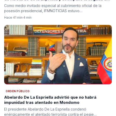
los protagonistas del nuevo Gobierno
Como medio invitado especial al cubrimiento oficial de la
posesión presidencial, IFMNOTICIAS estuvo…
Hace 41 min
·
4 min
ORDEN PÚBLICO
Abelardo De La Espriella advirtió que no habrá
impunidad tras atentado en Mondomo
El presidente Abelardo De La Espriella condenó
enérgicamente el atentado terrorista contra el peaje…