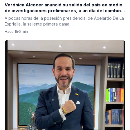
Verónica Alcocer anunció su salida del país en medio
de investigaciones preliminares, a un día del cambio
de gobierno. La pregunta es: ¿también se irá Petro?
A pocas horas de la posesión presidencial de Abelardo De La
Espriella, la saliente primera dama,…
Hace 1h
·
5 min