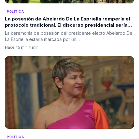
POLÍTICA
La posesión de Abelardo De La Espriella rompería el
protocolo tradicional. El discurso presidencial sería
ante las Fuerzas Militares, no ante el Congreso.
La ceremonia de posesión del presidente electo Abelardo De
La Espriella estaría marcada por un…
Hace 45 min
·
4 min
POLÍTICA