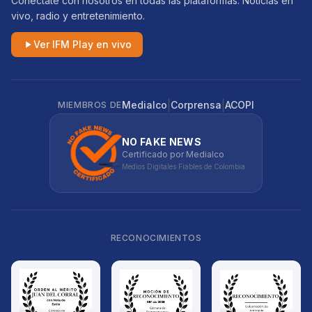
Conéctate con nosotros en todas las plataformas. Noticias en
vivo, radio y entretenimiento.
Ver IFM Play en vivo
|
|
Medialco
Corprensa
ACOPI
MIEMBROS DE
NO FAKE NEWS
Certificado por Medialco
Medios Digitales Fiables de Colombia
RECONOCIMIENTOS