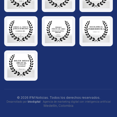
© 2026 IFM Noticias. Todos los derechos reservados.
Desarrollado por
btodigital
· Agencia de marketing digital con inteligencia artificial
Medellín, Colombia