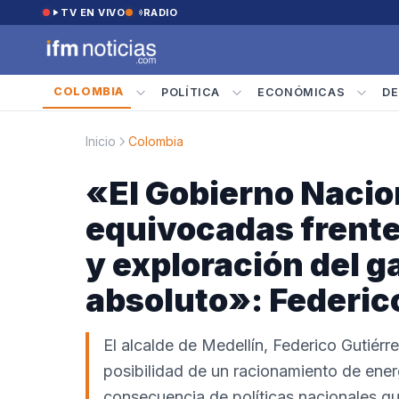
Saltar al contenido
TV EN VIVO
RADIO
COLOMBIA
POLÍTICA
ECONÓMICAS
DE
Inicio
Colombia
«El Gobierno Nacion
equivocadas frente 
y exploración del g
absoluto»: Federic
El alcalde de Medellín, Federico Gutiér
posibilidad de un racionamiento de energ
consecuencia de políticas nacionales q