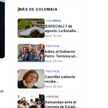
MÁS DE COLOMBIA
COLOMBIA
(ESPECIAL) 7 de
agosto. La Batalla
de Boyacá, el origen
Hace 19 min
de la independencia
y la fecha que
POLÍTICA
marca cada cambio
Adiós al Gobierno
de gobierno en
Petro. Termina un
Colombia
mandato marcado
Hace 39 min
por la polarización y
los
POLÍTICA
cuestionamientos
Canciller saliente
recibe
delegaciones en
Hace 42 min
Cali en medio del
ue
rechazo de algunas
JUDICIAL
que ha llevado a
Demandan ante el
cambios en el
Consejo de Estado