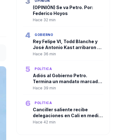
3
OPINIÓN
(OPINIÓN) Se va Petro. Por:
Federico Hoyos
Hace 32 min
4
GOBIERNO
Rey Felipe VI, Todd Blanche y
José Antonio Kast arribaron a
Cali para la ceremonia
Hace 36 min
presidencial
5
POLÍTICA
Adiós al Gobierno Petro.
Termina un mandato marcado
por la polarización y los
Hace 39 min
cuestionamientos
6
POLÍTICA
Canciller saliente recibe
delegaciones en Cali en medio
del rechazo de algunas que ha
Hace 42 min
llevado a cambios en el
protocolo diplomático