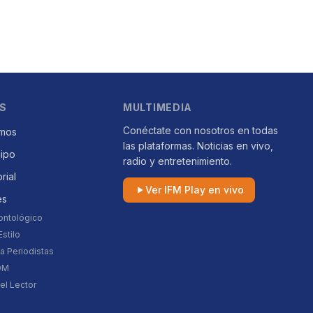
S
MULTIMEDIA
Conéctate con nosotros en todas
mos
las plataformas. Noticias en vivo,
uipo
radio y entretenimiento.
orial
Ver IFM Play en vivo
es
ontológico
stilo
a Periodistas
DM
el Lector