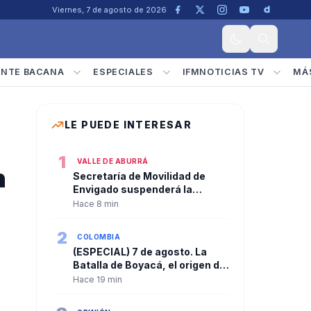
Viernes, 7 de agosto de 2026
ENTE BACANA
ESPECIALES
IFMNOTICIAS TV
MÁ
LE PUEDE INTERESAR
1
VALLE DE ABURRÁ
n
Secretaría de Movilidad de
Envigado suspenderá la
atención al público mañana
Hace 8 min
sábado 8 de agosto
2
COLOMBIA
(ESPECIAL) 7 de agosto. La
Batalla de Boyacá, el origen de
la independencia y la fecha que
Hace 19 min
marca cada cambio de
gobierno en Colombia