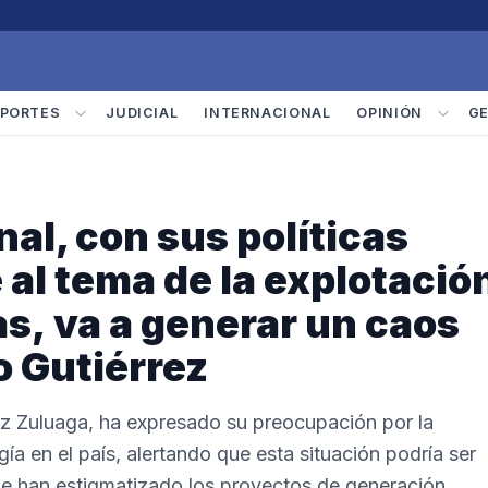
PORTES
JUDICIAL
INTERNACIONAL
OPINIÓN
G
al, con sus políticas
al tema de la explotació
as, va a generar un caos
o Gutiérrez
rez Zuluaga, ha expresado su preocupación por la
ía en el país, alertando que esta situación podría ser
ue han estigmatizado los proyectos de generación