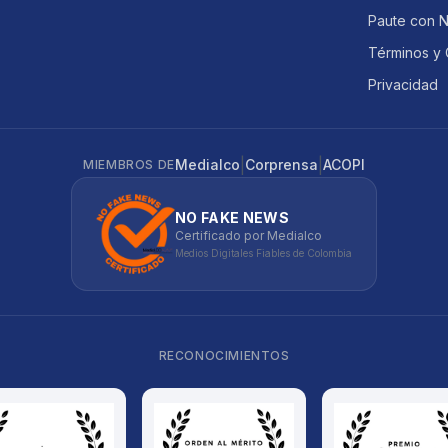
Paute con 
Términos y 
Privacidad
|
|
Medialco
Corprensa
ACOPI
MIEMBROS DE
NO FAKE NEWS
Certificado por Medialco
Medios Digitales Fiables de Colombia
RECONOCIMIENTOS