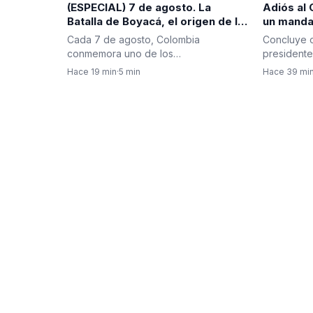
Adiós al 
(ESPECIAL) 7 de agosto. La
un manda
Batalla de Boyacá, el origen de la
polarizac
independencia y la fecha que
Concluye o
Cada 7 de agosto, Colombia
cuestion
marca cada cambio de gobierno
presidente
conmemora uno de los
en Colombia
periodo d
acontecimientos más trascendentales
Hace 39 mi
Hace 19 min
·
5 min
de su historia:…