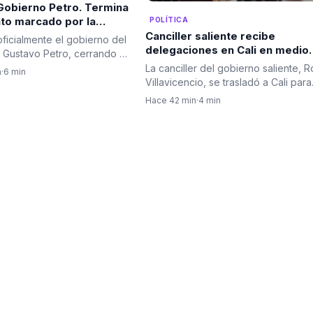
Gobierno Petro. Termina
to marcado por la
POLÍTICA
ión y los
Canciller saliente recibe
ficialmente el gobierno del
amientos
delegaciones en Cali en medio
 Gustavo Petro, cerrando un
del rechazo de algunas que ha
e cuatro años…
La canciller del gobierno saliente, 
n
·
6 min
llevado a cambios en el protoc
Villavicencio, se trasladó a Cali para
diplomático
encabezar el…
Hace 42 min
·
4 min