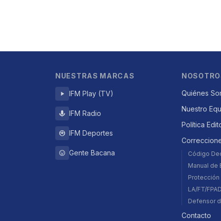
NUESTRAS MARCAS
NOSOTRO
Quiénes So
IFM Play (TV)
Nuestro Eq
IFM Radio
Política Edit
IFM Deportes
Correccion
Gente Bacana
Código De
Manual de E
Protección 
LA/FT/FPA
Defensor d
Contacto