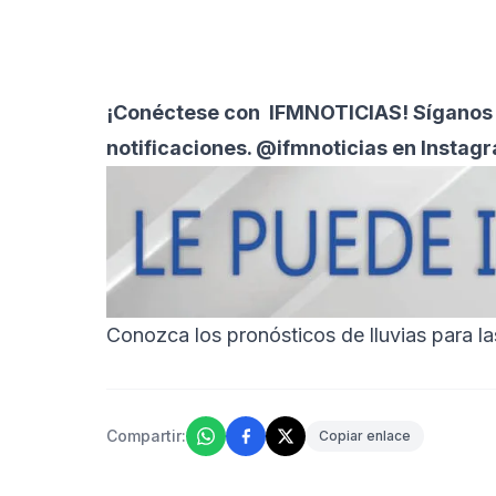
¡Conéctese con
IFMNOTICIAS
! Síganos
notificaciones. @ifmnoticias en Instag
Conozca los pronósticos de lluvias para l
Compartir:
Copiar enlace