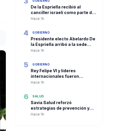
3
GOBIERNO
De la Espriella recibió al
canciller israelí como parte de
su agenda previa a la
Hace 1h
transmisión de mando
4
GOBIERNO
Presidente electo Abelardo De
la Espriella arribó a la sede
presidencial en Cali bajo un
Hace 1h
amplio dispositivo de
seguridad
5
GOBIERNO
Rey Felipe VI y líderes
internacionales fueron
recibidos por la Gobernación
Hace 1h
del Valle en Cali
6
SALUD
Savia Salud reforzó
estrategias de prevención y
acceso a métodos
Hace 1h
anticonceptivos para sus
afiliados