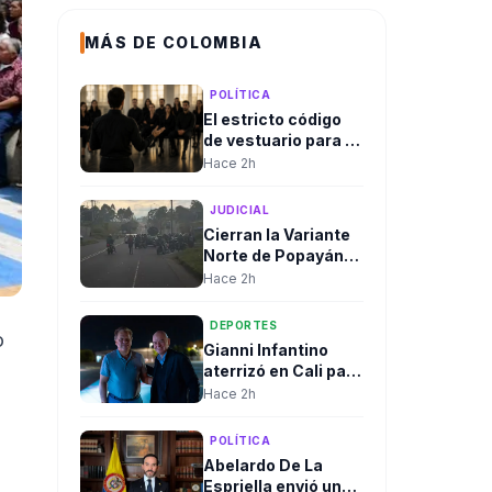
MÁS DE COLOMBIA
POLÍTICA
El estricto código
de vestuario para la
posesión de
Hace 2h
Abelardo De La
Espriella despierta
JUDICIAL
expectativa entre
Cierran la Variante
los invitados: Color
Norte de Popayán
negro
por hallazgo de un
Hace 2h
cilindro
sospechoso;
DEPORTES
o
autoridades
Gianni Infantino
realizaron
aterrizó en Cali para
destrucción
la posesión
Hace 2h
controlada
presidencial. El
fútbol mundial
POLÍTICA
también dijo
Abelardo De La
presente.
Espriella envió un