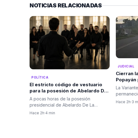
NOTICIAS RELACIONADAS
JUDICIAL
Cierran l
POLÍTICA
Popayán 
El estricto código de vestuario
cilindro
La Variant
para la posesión de Abelardo De
realizaro
permaneci
La Espriella despierta
controla
A pocas horas de la posesión
de este vi
Hace 2h
·
3 m
expectativa entre los invitados:
presidencial de Abelardo De La
Color negro
Espriella, uno de los aspectos que
Hace 2h
·
4 min
más…