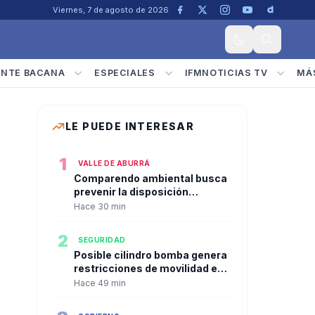
Viernes, 7 de agosto de 2026
ENTE BACANA
ESPECIALES
IFMNOTICIAS TV
MÁ
LE PUEDE INTERESAR
1
VALLE DE ABURRÁ
Comparendo ambiental busca
prevenir la disposición
inadecuada de residuos en
Hace 30 min
Bello
2
SEGURIDAD
Posible cilindro bomba genera
restricciones de movilidad en
el norte de Popayán
Hace 49 min