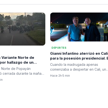
DEPORTES
Gianni Infantino aterrizó en Cali
a Variante Norte de
para la posesión presidencial. E
por hallazgo de un
fútbol mundial también dijo
Cuando la madrugada apenas
 sospechoso; autoridades
presente.
e Norte de Popayán
comenzaba a despertar en Cali, un
n destrucción
ó cerrada durante la mañana
avión procedente del exterior
Hace 2h
·
5 min
da
ernes 7 de agosto tras…
aterrizó…
in