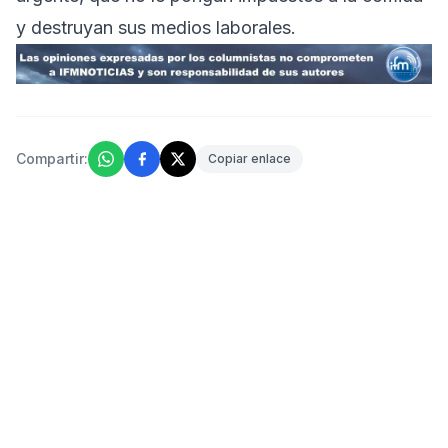
y destruyan sus medios laborales.
Compartir:
Copiar enlace