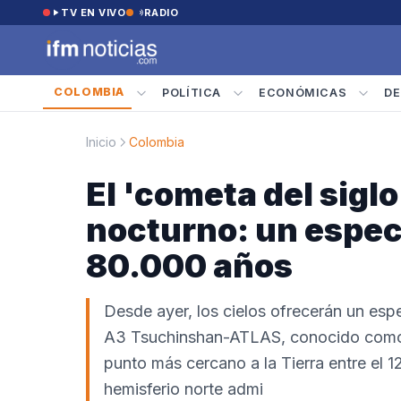
Saltar al contenido
TV EN VIVO
RADIO
COLOMBIA
POLÍTICA
ECONÓMICAS
DE
Inicio
Colombia
El 'cometa del siglo
nocturno: un espec
80.000 años
Desde ayer, los cielos ofrecerán un esp
A3 Tsuchinshan-ATLAS, conocido como el
punto más cercano a la Tierra entre el 1
hemisferio norte admi