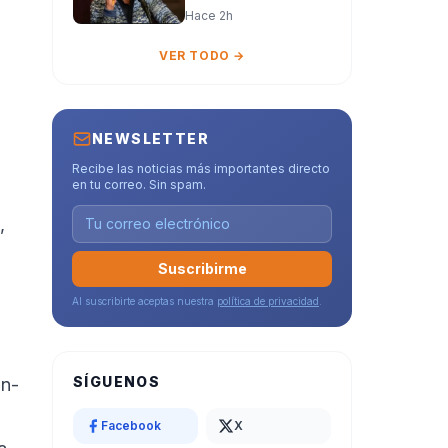
Pública Integral
Hace 2h
para la búsqueda e
identificación de
VER TODO →
personas
desaparecidas en
Colombia
NEWSLETTER
Recibe las noticias más importantes directo
en tu correo. Sin spam.
,
Suscribirme
Al suscribirte aceptas nuestra
política de privacidad
.
SÍGUENOS
an-
Facebook
X