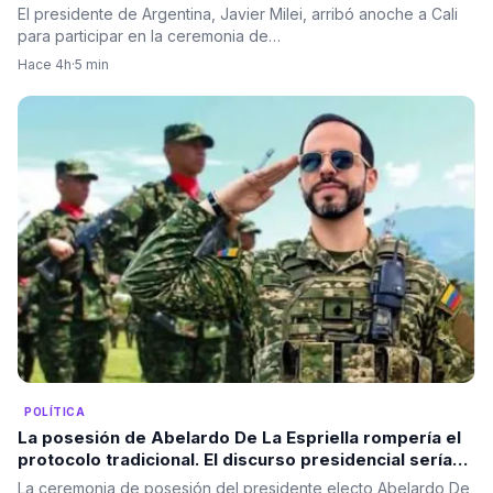
El presidente de Argentina, Javier Milei, arribó anoche a Cali
para participar en la ceremonia de…
Hace 4h
·
5 min
POLÍTICA
La posesión de Abelardo De La Espriella rompería el
protocolo tradicional. El discurso presidencial sería
ante las Fuerzas Militares, no ante el Congreso.
La ceremonia de posesión del presidente electo Abelardo De