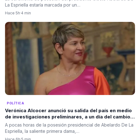
La Espriella estaría marcada por un…
Hace 5h
·
4 min
POLÍTICA
Verónica Alcocer anunció su salida del país en medio
de investigaciones preliminares, a un día del cambio
de gobierno. La pregunta es: ¿también se irá Petro?
A pocas horas de la posesión presidencial de Abelardo De La
Espriella, la saliente primera dama,…
Hace 6h
·
5 min