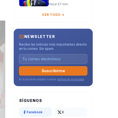
respeto
Abelardo De la
Hace 57 min
institucional
Espriella anunció
una ofensiva con
VER TODO →
inteligencia
artificial,
austeridad y mérito
como ejes de
NEWSLETTER
gobierno
Recibe las noticias más importantes directo
en tu correo. Sin spam.
Suscribirme
Al suscribirte aceptas nuestra
política de privacidad
.
SÍGUENOS
Facebook
X