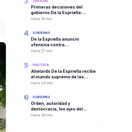
3
JUDICIAL
Primeras decisiones del
gobierno De la Espriella:
Trasladan a más de 100
Hace 16 min
cabecillas criminales a
cárceles de máxima seguridad
4
GOBIERNO
De la Espriella anunció
ofensiva contra
organizaciones criminales y
Hace 27 min
defendió independencia de
poderes
5
POLÍTICA
Abelardo De la Espriella recibe
el mando supremo de las
Fuerzas Militares en solemne
Hace 33 min
ceremonia de reconocimiento
de tropas
6
GOBIERNO
Orden, autoridad y
democracia, los ejes del
primer discurso presidencial
Hace 39 min
de De la Espriella