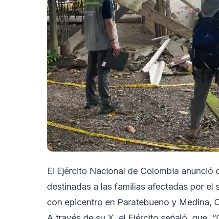
El Ejército Nacional de Colombia anunció 
destinadas a las familias afectadas por el
con epicentro en Paratebueno y Medina, 
A través de su X, el Ejército señaló, que,