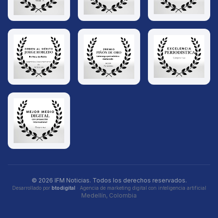
© 2026 IFM Noticias. Todos los derechos reservados.
Desarrollado por
btodigital
· Agencia de marketing digital con inteligencia artificial
Medellín, Colombia