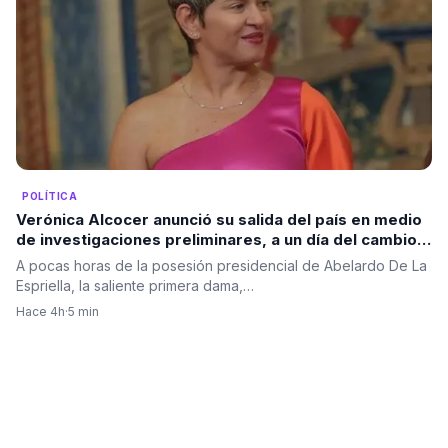
POLÍTICA
Verónica Alcocer anunció su salida del país en medio
de investigaciones preliminares, a un día del cambio
de gobierno. La pregunta es: ¿también se irá Petro?
A pocas horas de la posesión presidencial de Abelardo De La
Espriella, la saliente primera dama,…
Hace 4h
·
5 min