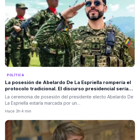
POLÍTICA
La posesión de Abelardo De La Espriella rompería el
protocolo tradicional. El discurso presidencial sería
ante las Fuerzas Militares, no ante el Congreso.
La ceremonia de posesión del presidente electo Abelardo De
La Espriella estaría marcada por un…
Hace 3h
·
4 min