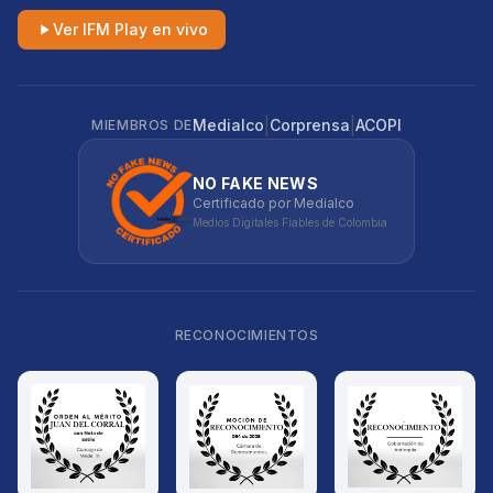
Ver IFM Play en vivo
|
|
Medialco
Corprensa
ACOPI
MIEMBROS DE
NO FAKE NEWS
Certificado por Medialco
Medios Digitales Fiables de Colombia
RECONOCIMIENTOS