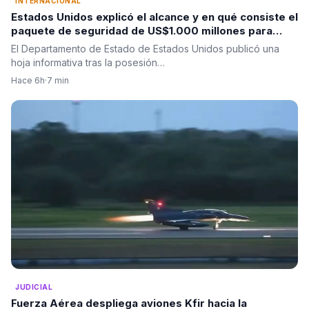
INTERNACIONAL
Estados Unidos explicó el alcance y en qué consiste el
paquete de seguridad de US$1.000 millones para
Colombia tras la posesión de Abelardo De La Espriella
El Departamento de Estado de Estados Unidos publicó una
hoja informativa tras la posesión…
Hace 6h
·
7 min
JUDICIAL
Fuerza Aérea despliega aviones Kfir hacia la