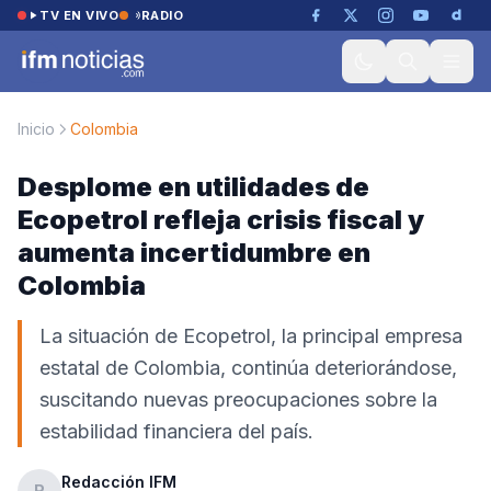
Saltar al contenido
TV EN VIVO
RADIO
Inicio
Colombia
Desplome en utilidades de
Ecopetrol refleja crisis fiscal y
aumenta incertidumbre en
Colombia
La situación de Ecopetrol, la principal empresa
estatal de Colombia, continúa deteriorándose,
suscitando nuevas preocupaciones sobre la
estabilidad financiera del país.
Redacción IFM
R