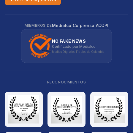
|
|
Medialco
Corprensa
ACOPI
MIEMBROS DE
NO FAKE NEWS
Certificado por Medialco
Medios Digitales Fiables de Colombia
RECONOCIMIENTOS