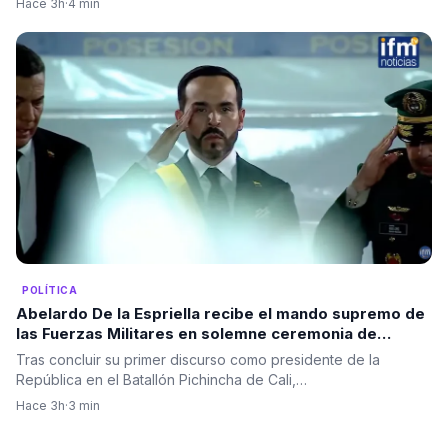
Hace 3h
·
4 min
POLÍTICA
Abelardo De la Espriella recibe el mando supremo de
las Fuerzas Militares en solemne ceremonia de
reconocimiento de tropas
Tras concluir su primer discurso como presidente de la
República en el Batallón Pichincha de Cali,…
Hace 3h
·
3 min