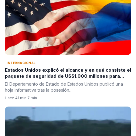
INTERNACIONAL
Estados Unidos explicó el alcance y en qué consiste el
paquete de seguridad de US$1.000 millones para
Colombia tras la posesión de Abelardo De La Espriella
El Departamento de Estado de Estados Unidos publicó una
hoja informativa tras la posesión…
Hace 41 min
·
7 min