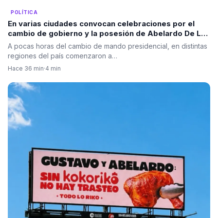
POLÍTICA
En varias ciudades convocan celebraciones por el
cambio de gobierno y la posesión de Abelardo De La
Espriella
A pocas horas del cambio de mando presidencial, en distintas
regiones del país comenzaron a…
Hace 36 min
·
4 min