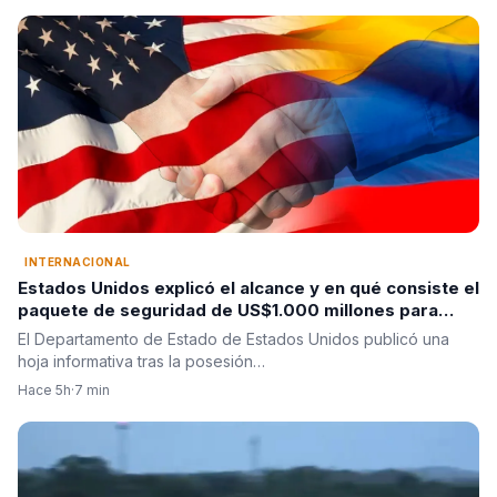
INTERNACIONAL
Estados Unidos explicó el alcance y en qué consiste el
paquete de seguridad de US$1.000 millones para
Colombia tras la posesión de Abelardo De La Espriella
El Departamento de Estado de Estados Unidos publicó una
hoja informativa tras la posesión…
Hace 5h
·
7 min