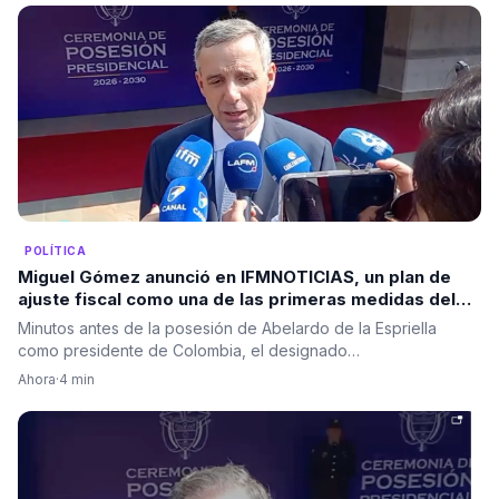
POLÍTICA
Miguel Gómez anunció en IFMNOTICIAS, un plan de
ajuste fiscal como una de las primeras medidas del
Gobierno de Abelardo De La Espriella
Minutos antes de la posesión de Abelardo de la Espriella
como presidente de Colombia, el designado…
Ahora
·
4 min