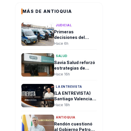
MÁS DE ANTIOQUIA
JUDICIAL
Primeras
decisiones del
gobierno De la
Hace 6h
Espriella: Trasladan
a más de 100
SALUD
cabecillas
Savia Salud reforzó
criminales a
estrategias de
cárceles de máxima
prevención y
Hace 16h
seguridad
acceso a métodos
anticonceptivos
LA ENTREVISTA
para sus afiliados
(LA ENTREVISTA)
Santiago Valencia:
“El mayor reto del
Hace 18h
nuevo Gobierno
será recuperar la
ANTIOQUIA
institucionalidad y
Rendón cuestionó
reconstruir la
al Gobierno Petro