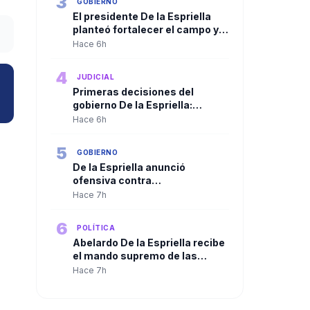
3
GOBIERNO
El presidente De la Espriella
planteó fortalecer el campo y
ampliar la presencia del Estado
Hace 6h
en las regiones
4
JUDICIAL
Primeras decisiones del
gobierno De la Espriella:
Trasladan a más de 100
Hace 6h
cabecillas criminales a
cárceles de máxima seguridad
5
GOBIERNO
De la Espriella anunció
ofensiva contra
organizaciones criminales y
Hace 7h
defendió independencia de
poderes
6
POLÍTICA
Abelardo De la Espriella recibe
el mando supremo de las
Fuerzas Militares en solemne
Hace 7h
ceremonia de reconocimiento
de tropas