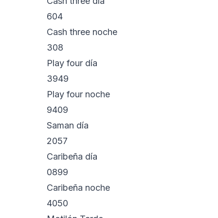
Cash three día
604
Cash three noche
308
Play four día
3949
Play four noche
9409
Saman día
2057
Caribeña día
0899
Caribeña noche
4050