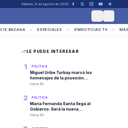
Sábado, 8 de agosto de 2026
NTE BACANA
ESPECIALES
IFMNOTICIAS TV
MÁ
LE PUEDE INTERESAR
1
POLÍTICA
Miguel Uribe Turbay marcó los
o
homenajes de la posesión
presidencial de Abelardo De la
Hace 6h
Espriella
2
POLÍTICA
María Fernanda Santa llega al
Gobierno. Será la nueva
viceministra de
Hace 6h
Infraestructura