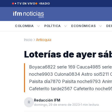
Saltar al contenido
TV EN VIVO
RADIO
COLOMBIA
POLÍTICA
ECONÓMICAS
DE
Inicio
Antioquia
Loterías de ayer s
Boyaca6822 serie 169 Cauca4985 ser
noche9903 Culona0834 Astro sol5211 C
Paisita día7870 Paisita noche9793 Ani
Cafeterito tarde2567 Cafeterito noche
Redacción IFM
R
domingo, 29 de enero de 2023
1 min lectura