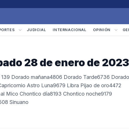
PORTES
JUDICIAL
INTERNACIONAL
OPINIÓN
GE
ábado 28 de enero de 2023
ie 139 Dorado mañana4806 Dorado Tarde6736 Dorad
apricornio Astro Luna9679 Libra Pijao de oro4472
mal Mico Chontico día8193 Chontico noche9179
9508 Sinuano