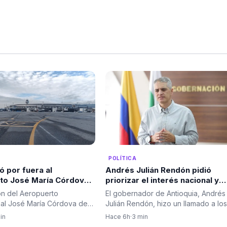
A
POLÍTICA
ó por fuera al
Andrés Julián Rendón pidió
to José María Córdova
priorizar el interés nacional y
es aeroportuario y pone
respaldó al próximo Gobierno
ón del Aeropuerto
El gobernador de Antioquia, Andrés
a segunda pista para
desde los principios del Centr
nal José María Córdova de
Julián Rendón, hizo un llamado a los
a
Democrático
del nuevo Conpes…
sectores políticos afines a…
in
Hace 6h
·
3 min