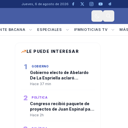
Jueves, 6 de agosto de 2026
NTE BACANA
ESPECIALES
IFMNOTICIAS TV
MÁ
LE PUEDE INTERESAR
1
GOBIERNO
Gobierno electo de Abelardo
De La Espriella aclaró
convocatoria a diplomáticos
Hace 37 min
para su posesión y negó
criterios políticos
2
POLÍTICA
Congreso recibió paquete de
proyectos de Juan Espinal para
blindar la seguridad energética
Hace 2h
del país