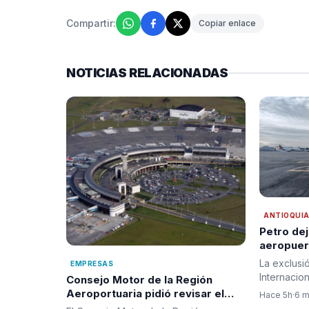
Compartir:
Copiar enlace
NOTICIAS RELACIONADAS
ANTIOQUI
Petro dej
aeropuer
del Conp
La exclusi
EMPRESAS
en duda l
Internacio
Consejo Motor de la Región
Antioqui
Rionegro 
Aeroportuaria pidió revisar el
Hace 5h
·
6 m
Plan Maestro del José María