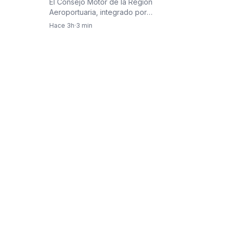
El Consejo Motor de la Región
Córdova y reclamó una visión
Aeroportuaria, integrado por
integral para la infraestructura
organizaciones del Grupo
Hace 3h
·
3 min
aérea del país
Infraestructura…