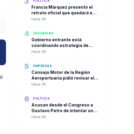
3
POLÍTICA
Francia Márquez presentó el
retrato oficial que quedará en
la Casa Vicepresidencial al
Hace 3h
cierre de su mandato
4
SEGURIDAD
Gobierno entrante está
coordinando estrategia de
seguridad urbana con alcaldes
Hace 3h
de las principales ciudades
5
EMPRESAS
Consejo Motor de la Región
el
Aeroportuaria pidió revisar el
Plan Maestro del José María
Hace 3h
Córdova y reclamó una visión
integral para la infraestructura
6
POLÍTICA
aérea del país
Acusan desde el Congreso a
Gustavo Petro de intentar un
"Golpe de Estado" en contra de
Hace 4h
Abelardo de la Espriella a solo
dos días de su posesión.