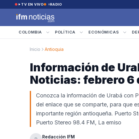
Saltar al contenido
TV EN VIVO
RADIO
COLOMBIA
POLÍTICA
ECONÓMICAS
DE
Inicio
Antioquia
Información de Ura
Noticias: febrero 6
Conozca la información de Urabá con Pu
del enlace que se comparte, para que es
importante región antioqueña. Puerto Ste
Puerto Stereo 98.4 FM, La emiso
Redacción IFM