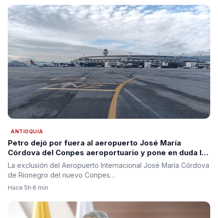
ANTIOQUIA
Petro dejó por fuera al aeropuerto José María
Córdova del Conpes aeroportuario y pone en duda la
segunda pista para Antioquia
La exclusión del Aeropuerto Internacional José María Córdova
de Rionegro del nuevo Conpes…
Hace 5h
·
6 min