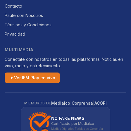
Contacto
Paute con Nosotros
Términos y Condiciones
Privacidad
MULTIMEDIA
Conéctate con nosotros en todas las plataformas. Noticias en
vivo, radio y entretenimiento.
Ver IFM Play en vivo
|
|
Medialco
Corprensa
ACOPI
MIEMBROS DE
NO FAKE NEWS
Certificado por Medialco
Medios Digitales Fiables de Colombia