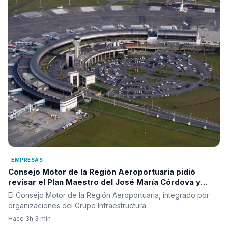
EMPRESAS
Consejo Motor de la Región Aeroportuaria pidió
revisar el Plan Maestro del José María Córdova y
reclamó una visión integral para la infraestructura
El Consejo Motor de la Región Aeroportuaria, integrado por
aérea del país
organizaciones del Grupo Infraestructura…
Hace 3h
·
3 min