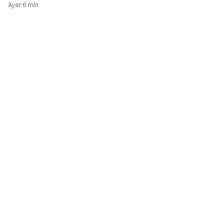
Ayer
·
6 min