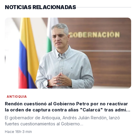
NOTICIAS RELACIONADAS
ANTIOQUIA
Rendón cuestionó al Gobierno Petro por no reactivar
la orden de captura contra alias "Calarcá" tras admitir
fracaso del proceso de paz
El gobernador de Antioquia, Andrés Julián Rendón, lanzó
fuertes cuestionamientos al Gobierno…
Hace 16h
·
3 min