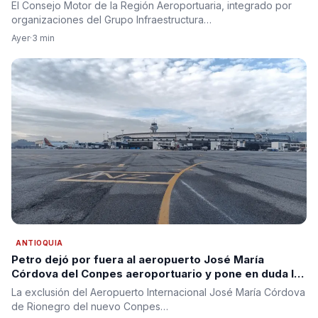
reclamó una visión integral para la infraestructura
El Consejo Motor de la Región Aeroportuaria, integrado por
aérea del país
organizaciones del Grupo Infraestructura…
Ayer
·
3 min
ANTIOQUIA
Petro dejó por fuera al aeropuerto José María
Córdova del Conpes aeroportuario y pone en duda la
segunda pista para Antioquia
La exclusión del Aeropuerto Internacional José María Córdova
de Rionegro del nuevo Conpes…