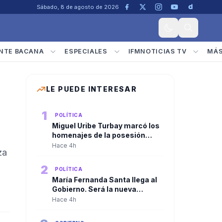
Sábado, 8 de agosto de 2026
NTE BACANA
ESPECIALES
IFMNOTICIAS TV
MÁ
LE PUEDE INTERESAR
1
POLÍTICA
Miguel Uribe Turbay marcó los
homenajes de la posesión
presidencial de Abelardo De la
Hace 4h
za
Espriella
2
POLÍTICA
María Fernanda Santa llega al
Gobierno. Será la nueva
viceministra de
Hace 4h
Infraestructura