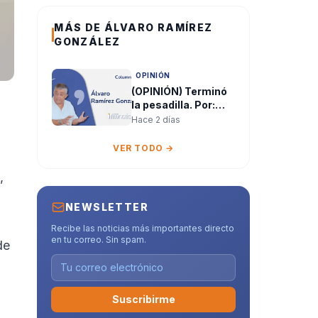
MÁS DE ÁLVARO RAMÍREZ
GONZÁLEZ
OPINIÓN
(OPINIÓN) Terminó
la pesadilla. Por:
Álvaro Ramírez
Hace 2 días
González
VER TODO →
,
NEWSLETTER
Recibe las noticias más importantes directo
en tu correo. Sin spam.
de
Suscribirme