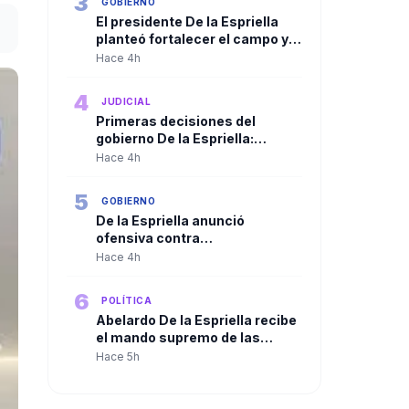
3
GOBIERNO
El presidente De la Espriella
planteó fortalecer el campo y
ampliar la presencia del Estado
Hace 4h
en las regiones
4
JUDICIAL
Primeras decisiones del
gobierno De la Espriella:
Trasladan a más de 100
Hace 4h
cabecillas criminales a
cárceles de máxima seguridad
5
GOBIERNO
De la Espriella anunció
ofensiva contra
organizaciones criminales y
Hace 4h
defendió independencia de
poderes
6
POLÍTICA
Abelardo De la Espriella recibe
el mando supremo de las
Fuerzas Militares en solemne
Hace 5h
ceremonia de reconocimiento
de tropas