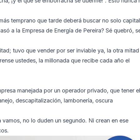
ha, ¡y el que se emborracha se duerme!”. Esto nunca 
ás temprano que tarde deberá buscar no solo capital
asó a la Empresa de Energía de Pereira? Sé quebró, s
ad; tuvo que vender por ser inviable ya, la otra mitad
rense ustedes, la millonada que recibe cada año el
mpresa manejada por un operador privado, que tener e
anejo, descapitalización, lambonería, oscura
llá vamos, no lo duden un segundo. Ni crean en ese
cos.