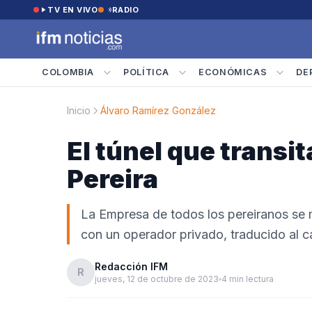
Saltar al contenido
TV EN VIVO
RADIO
COLOMBIA
POLÍTICA
ECONÓMICAS
DE
Inicio
Álvaro Ramírez González
El túnel que transi
Pereira
La Empresa de todos los pereiranos se me
con un operador privado, traducido al cas
Redacción IFM
R
jueves, 12 de octubre de 2023
4 min lectura