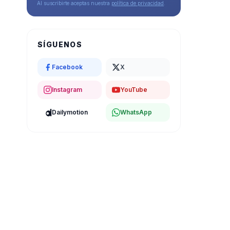
Al suscribirte aceptas nuestra
política de privacidad
.
SÍGUENOS
Facebook
X
Instagram
YouTube
Dailymotion
WhatsApp