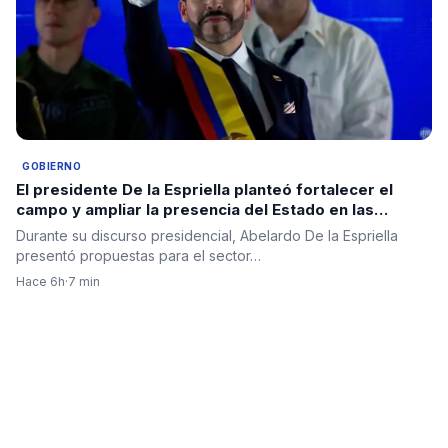
GOBIERNO
El presidente De la Espriella planteó fortalecer el
campo y ampliar la presencia del Estado en las
regiones
Durante su discurso presidencial, Abelardo De la Espriella
presentó propuestas para el sector…
Hace 6h
·
7 min